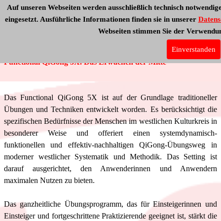
Auf unseren Webseiten werden ausschließlich technisch notwendig
eingesetzt. Ausführliche Informationen finden sie in unserer
Datens
Webseiten stimmen Sie der Verwendun
Functional QiGong 5X
Programm
Einverstanden
Functional QiGong 5X. Das Erwachen der Mitte
Das Functional QiGong 5X ist auf der Grundlage traditioneller
Übungen und Techniken entwickelt worden. Es berücksichtigt die
spezifischen Bedürfnisse der Menschen im westlichen Kulturkreis in
besonderer Weise und offeriert einen systemdynamisch-
funktionellen und effektiv-nachhaltigen QiGong-Übungsweg in
moderner westlicher Systematik und Methodik. Das Setting ist
darauf ausgerichtet, den Anwenderinnen und Anwendern
maximalen Nutzen zu bieten.
Das ganzheitliche Übungsprogramm, das für Einsteigerinnen und
Einsteiger und fortgeschrittene Praktizierende geeignet ist, stärkt die